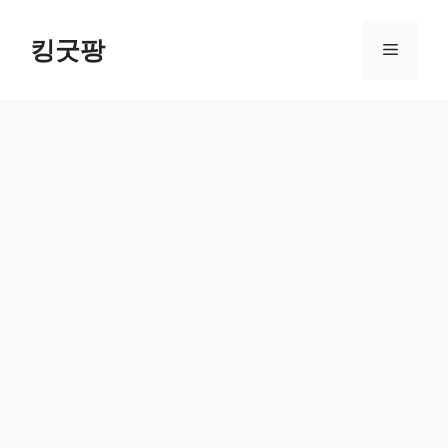
Skip
to
킹굿팡
Menu
content