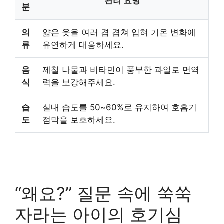
관리 요령
분
의
얇은 옷을 여러 겹 겹쳐 입혀 기온 변화에
류
유연하게 대응하세요.
음
제철 나물과 비타민이 풍부한 과일로 면역
식
력을 보강해주세요.
습
실내 습도를 50~60%로 유지하여 호흡기
도
점막을 보호하세요.
“왜요?” 질문 속에 쑥쑥
자라는 아이의 호기심