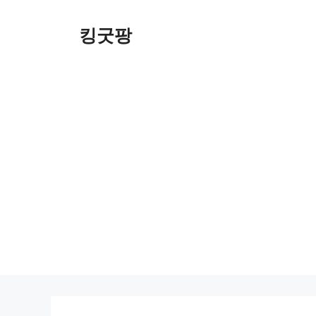
Skip
to
킹굿팡
content