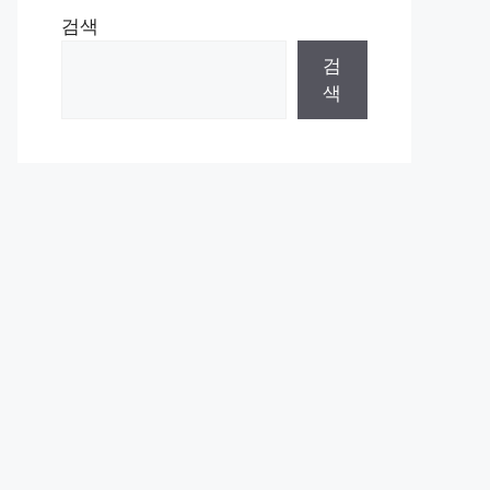
검색
검
색