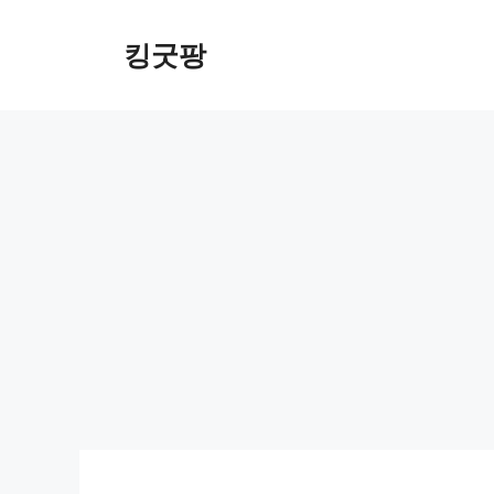
Skip
to
킹굿팡
content