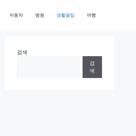
자동차
병원
생활꿀팁
여행
검색
검
색