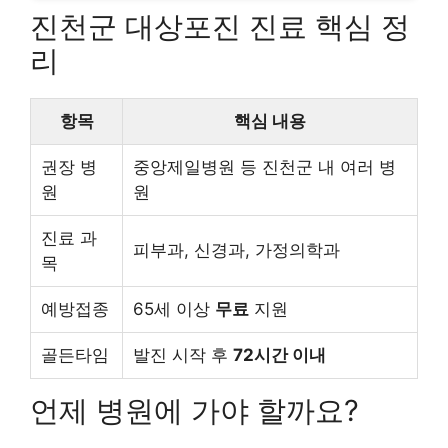
진천군 대상포진 진료 핵심 정
리
항목
핵심 내용
권장 병
중앙제일병원 등 진천군 내 여러 병
원
원
진료 과
피부과, 신경과, 가정의학과
목
예방접종
65세 이상
무료
지원
골든타임
발진 시작 후
72시간 이내
언제 병원에 가야 할까요?