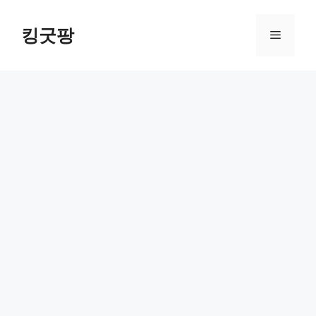
Skip
to
킹굿팡
Menu
content