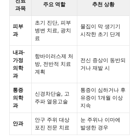
진료
주요 역할
추천 상황
과목
초기 진단, 피부
피부
물집이 막 생기기
병변 치료, 광치
과
시작한 초기 단계
료
내과·
항바이러스제 처
가정
전신 증상이 동반되
방, 전반적 치료
의학
거나 재발 시
계획
과
통증
통증이 심하거나 후
신경차단술, 고
의학
유증이 1개월 이상
주파 열응고술
과
지속
안구 주위 대상
눈 주위나 이마에
안과
포진 전문 치료
발생한 경우