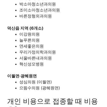
박소아청소년과의원
조이소아청소년과의원
바른정형외과의원
덕산읍 지역 (6개소)
이강원의원
늘푸른의원
연세좋은의원
우리가정의학과의원
서울바른내과의원
혁신성모병원
이월면·광혜원면
성심의원 (이월면)
으뜸수의원 (광혜원면)
개인 비용으로 접종할 때 비용