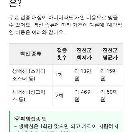
은?
무료 접종 대상이 아니더라도 개인 비용으로 맞을
수 있어요. 백신 종류에 따라 가격이 다른데, 대략적
인 비용은 아래와 같아요.
접종
진천군
진천군
백신 종류
횟수
최저가
평균가
생백신 (스카이
약 13만
약 15만
1회
조스터 등)
원
원
사백신 (싱그릭
약 46만
약 50만
2회
스 등)
원
원
💡 예방접종 팁
– 생백신은 1회만 맞으면 되고 가격이 저렴하지