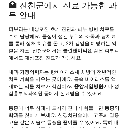
🏥 진천군에서 진료 가능한 과
목 안내
피부과
는 대상포진 초기 진단과 피부 병변 치료를
주로 담당해요. 물집이 생긴 부위의 소독과 광치료
를 통해 상처 치유를 돕고, 2차 감염을 예방하는 역
할을 하죠. 진천군에서는
클린앤미의원
같은 피부과
에서도 대상포진 진료가 가능해요.
내과·가정의학과
는 항바이러스제 처방과 전반적인
치료 계획을 세우는 곳이에요. 몸속 바이러스를 억
제하는 약물 치료가 핵심이죠.
중앙제일병원
이나 성
심흉부외과의원 등에서 진료받을 수 있어요.
통증이 너무 심해서 도저히 견디기 힘들다면
통증의
학과
를 찾아가 보세요. 신경차단술이나 고주파 열응
고술 같은 시술로 통증을 줄여줄 수 있어요. 특히 대