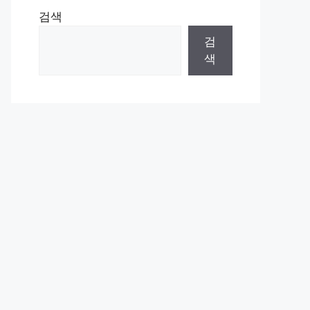
검색
검
색