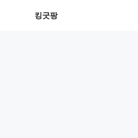
Skip
to
킹굿팡
content