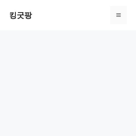
Skip
to
킹굿팡
Menu
content