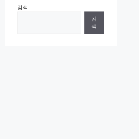
검색
검
색