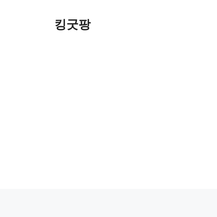
Skip
to
킹굿팡
content