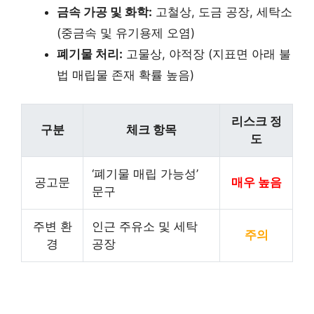
금속 가공 및 화학:
고철상, 도금 공장, 세탁소
(중금속 및 유기용제 오염)
폐기물 처리:
고물상, 야적장 (지표면 아래 불
법 매립물 존재 확률 높음)
리스크 정
구분
체크 항목
도
‘폐기물 매립 가능성’
공고문
매우 높음
문구
주변 환
인근 주유소 및 세탁
주의
경
공장