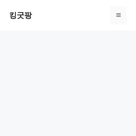
Skip
to
킹굿팡
Menu
content