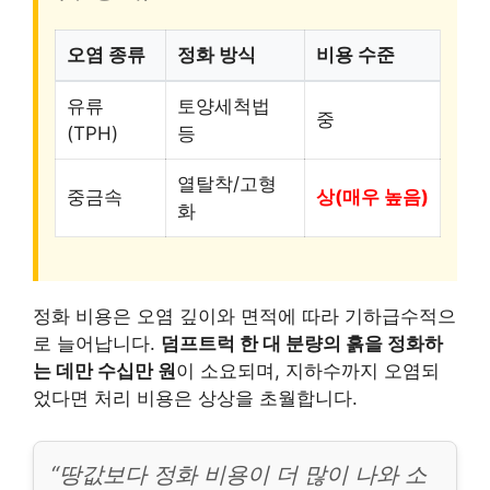
오염 종류
정화 방식
비용 수준
유류
토양세척법
중
(TPH)
등
열탈착/고형
중금속
상(매우 높음)
화
정화 비용은 오염 깊이와 면적에 따라 기하급수적으
로 늘어납니다.
덤프트럭 한 대 분량의 흙을 정화하
는 데만 수십만 원
이 소요되며, 지하수까지 오염되
었다면 처리 비용은 상상을 초월합니다.
“땅값보다 정화 비용이 더 많이 나와 소