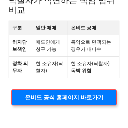
낙찰자가 직면하는 책임 범위
비교
구분
일반 매매
온비드 공매
하자담
매도인에게
특약으로 면책되는
보책임
청구 가능
경우가 대다수
정화 의
현 소유자(낙
현 소유자(낙찰자)
무자
찰자)
독박 위험
온비드 공식 홈페이지 바로가기