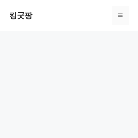
Skip
to
킹굿팡
Menu
content