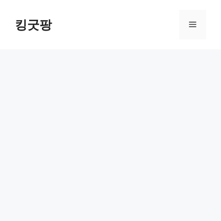
Skip
to
킹굿팡
Menu
content