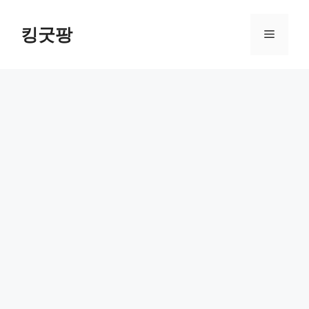
Skip
to
킹굿팡
Menu
content