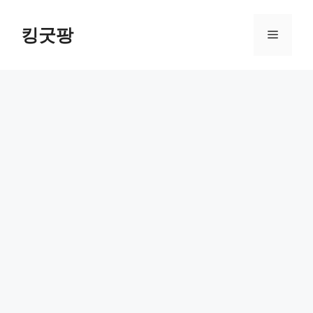
Skip
to
킹굿팡
Menu
content