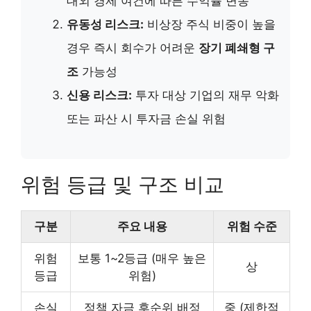
대외 경제 여건에 따른 수익률 변동
유동성 리스크:
비상장 주식 비중이 높을
경우 즉시 회수가 어려운
장기 폐쇄형 구
조
가능성
신용 리스크:
투자 대상 기업의 재무 악화
또는 파산 시 투자금 손실 위험
위험 등급 및 구조 비교
구분
주요 내용
위험 수준
위험
보통 1~2등급 (매우 높은
상
등급
위험)
손실
정책 자금 후순위 배정
중 (제한적