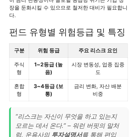
장을 둔화시킬 수 있으므로 철저한 대비가 필요합니
다.
펀드 유형별 위험등급 및 특징
구분
위험 등급
주요 리스크 요인
주식
1~2등급 (높
시장 변동성, 업종 집중
형
음)
도
혼합
3~4등급 (보
금리 변화, 자산 배분
형
통)
비중
“리스크는 자신이 무엇을 하고 있는지
모르는 데서 온다.” – 워런 버핏의 말처
럼, 운용사의
투자설명서
를 통해 편입