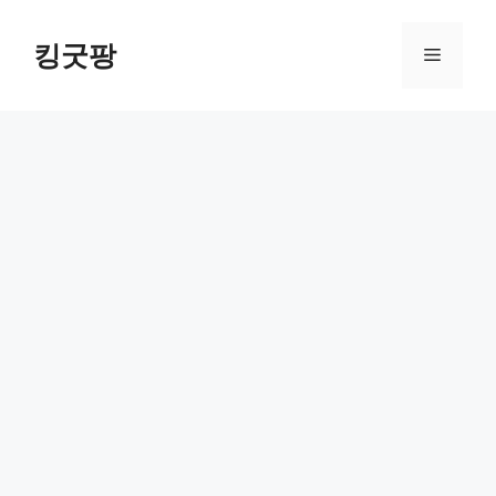
Skip
to
킹굿팡
Menu
content