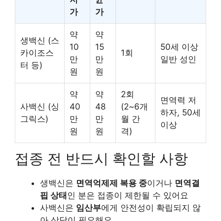
가
가
약
약
생백신 (스
10
15
50세 이상
카이조스
1회
만
만
일반 성인
터 등)
원
원
약
약
2회
면역력 저
사백신 (싱
40
48
(2~6개
하자, 50세
그릭스)
만
만
월 간
이상
원
원
격)
접종 전 반드시 확인할 사항
생백신은
면역억제제 복용 중
이거나
면역결
핍 상태
인 분은 접종이 제한될 수 있어요
사백신은
임산부
에게 안전성이 확립되지 않
아 상담이 필요해요