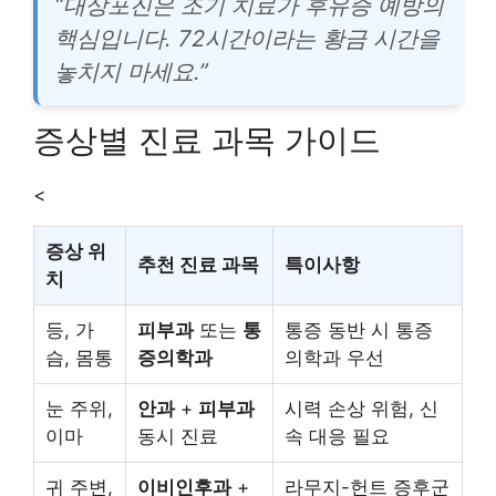
“대상포진은 조기 치료가 후유증 예방의
핵심입니다. 72시간이라는 황금 시간을
놓치지 마세요.”
증상별 진료 과목 가이드
<
증상 위
추천 진료 과목
특이사항
치
등, 가
피부과
또는
통
통증 동반 시 통증
슴, 몸통
증의학과
의학과 우선
눈 주위,
안과
+
피부과
시력 손상 위험, 신
이마
동시 진료
속 대응 필요
귀 주변,
이비인후과
+
라무지-헌트 증후군