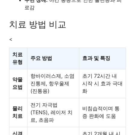
수면 장애:
야간 통증으로 인한 불면증과 피
로감
치료 방법 비교
<
치료
주요 방법
효과 및 특징
유형
항바이러스제, 소염
초기 72시간 내
약물
진통제, 항우울제
시작 시 효과 극대
요법
(진통용)
화
전기 자극법
물리
비침습적이며 통
(TENS), 레이저 치
치료
증 완화에 도움
료, 초음파
신경
초기 2개월 내 시