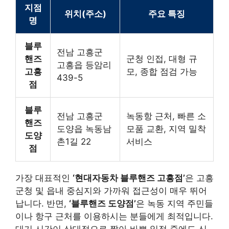
지점
위치(주소)
주요 특징
명
블루
전남 고흥군
핸즈
군청 인접, 대형 규
고흥읍 등암리
고흥
모, 종합 점검 가능
439-5
점
블루
전남 고흥군
녹동항 근처, 빠른 소
핸즈
도양읍 녹동남
모품 교환, 지역 밀착
도양
촌1길 22
서비스
점
가장 대표적인
‘현대자동차 블루핸즈 고흥점’
은 고흥
군청 및 읍내 중심지와 가까워 접근성이 매우 뛰어
납니다. 반면,
‘블루핸즈 도양점’
은 녹동 지역 주민들
이나 항구 근처를 이용하시는 분들에게 최적입니다.