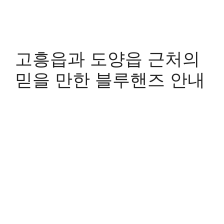
고흥읍과 도양읍 근처의
믿을 만한 블루핸즈 안내