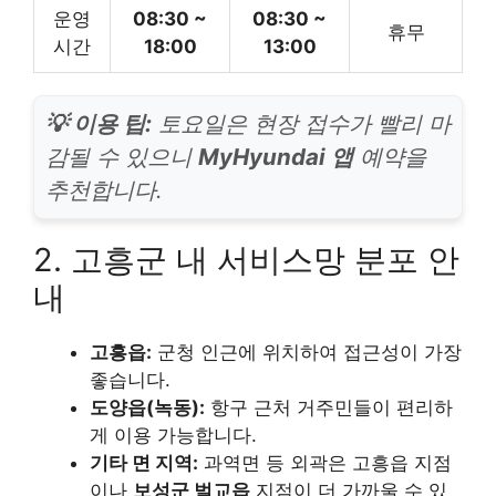
운영
08:30 ~
08:30 ~
휴무
시간
18:00
13:00
💡 이용 팁:
토요일은 현장 접수가 빨리 마
감될 수 있으니
MyHyundai 앱
예약을
추천합니다.
2. 고흥군 내 서비스망 분포 안
내
고흥읍:
군청 인근에 위치하여 접근성이 가장
좋습니다.
도양읍(녹동):
항구 근처 거주민들이 편리하
게 이용 가능합니다.
기타 면 지역:
과역면 등 외곽은 고흥읍 지점
이나
보성군 벌교읍
지점이 더 가까울 수 있