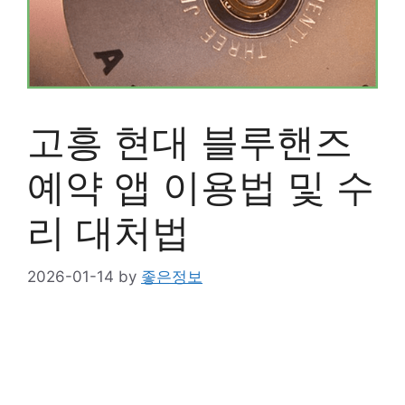
고흥 현대 블루핸즈
예약 앱 이용법 및 수
리 대처법
2026-01-14
by
좋은정보