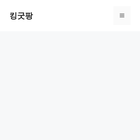
Skip
to
킹굿팡
Menu
content