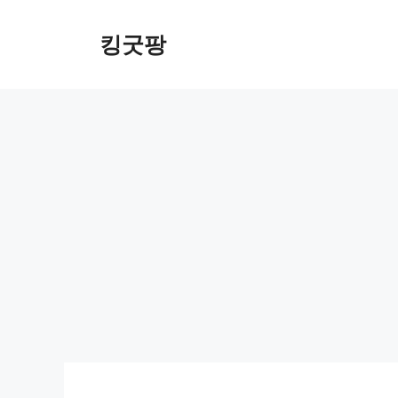
Skip
to
킹굿팡
content