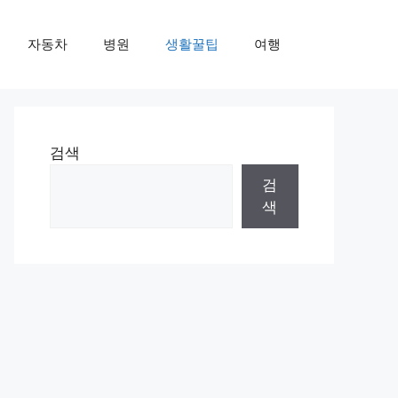
자동차
병원
생활꿀팁
여행
검색
검
색